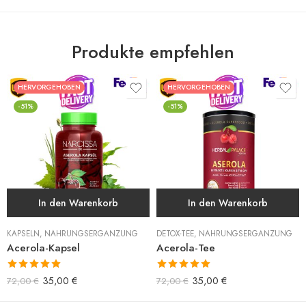
Produkte empfehlen
HERVORGEHOBEN
HERVORGEHOBEN
-51%
-51%
In den Warenkorb
In den Warenkorb
KAPSELN
,
NAHRUNGSERGÄNZUNG
DETOX-TEE
,
NAHRUNGSERGÄNZUNG
Acerola-Kapsel
Acerola-Tee
Bewertet mit
Bewertet mit
35,00
€
35,00
€
72,00
€
72,00
€
5.00
von 5
5.00
von 5