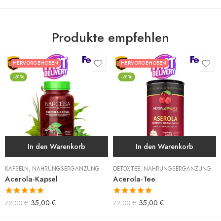
Produkte empfehlen
HERVORGEHOBEN
HERVORGEHOBEN
-51%
-51%
In den Warenkorb
In den Warenkorb
KAPSELN
,
NAHRUNGSERGÄNZUNG
DETOX-TEE
,
NAHRUNGSERGÄNZUNG
Acerola-Kapsel
Acerola-Tee
Bewertet mit
Bewertet mit
35,00
€
35,00
€
72,00
€
72,00
€
5.00
von 5
5.00
von 5