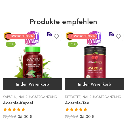
Produkte empfehlen
HERVORGEHOBEN
HERVORGEHOBEN
-51%
-51%
In den Warenkorb
In den Warenkorb
KAPSELN
,
NAHRUNGSERGÄNZUNG
DETOX-TEE
,
NAHRUNGSERGÄNZUNG
Acerola-Kapsel
Acerola-Tee
Bewertet mit
Bewertet mit
35,00
€
35,00
€
72,00
€
72,00
€
5.00
von 5
5.00
von 5